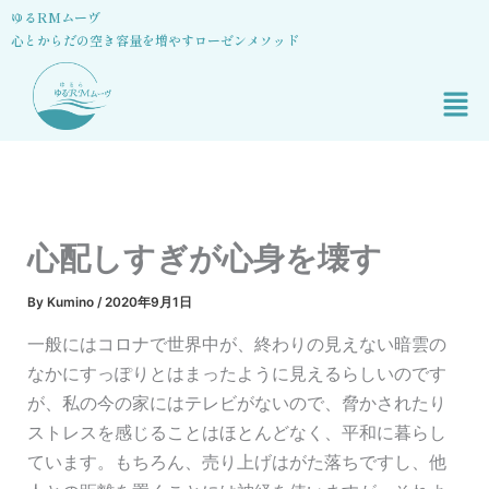
内
ゆるRMムーヴ
心とからだの空き容量を増やすローゼンメソッド
容
を
メ
ス
ニ
キ
ュ
ッ
ー
プ
心配しすぎが心身を壊す
By
Kumino
/
2020年9月1日
一般にはコロナで世界中が、終わりの見えない暗雲の
なかにすっぽりとはまったように見えるらしいのです
が、私の今の家にはテレビがないので、脅かされたり
ストレスを感じることはほとんどなく、平和に暮らし
ています。もちろん、売り上げはがた落ちですし、他